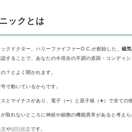
ニックとは
ックドクター、ハリーファイファーD.C.が創始した、
磁気
確認することで、あなたの今現在の不調の原因・コンディシ
るの？とよく聞かれます。
信号で動いているからです。
ラスとマイナスがあり、電子（➖）と原子核（➕）で全ての
スが取れないところに神経や細胞の機能異常があると考えら
検査
や
MRI検査
です。